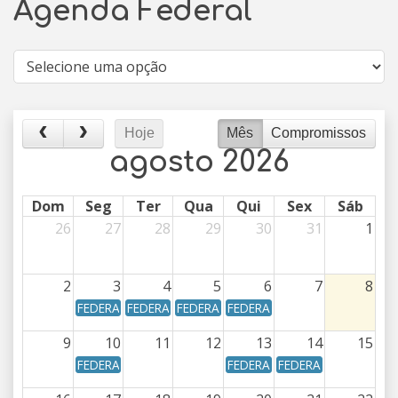
Agenda Federal
Hoje
Mês
Compromissos
agosto 2026
Dom
Seg
Ter
Qua
Qui
Sex
Sáb
26
27
28
29
30
31
1
2
3
4
5
6
7
8
FEDERAL - Calendário Federal - Data de vencimento: Dia
FEDERAL - Calendário Federal - Data de vencime
FEDERAL - Calendário Federal - Data d
FEDERAL - Calendário Federal 
9
10
11
12
13
14
15
FEDERAL - Calendário Federal - Data de vencimento: Dia
FEDERAL - Calendário Federal 
FEDERAL - Calendário